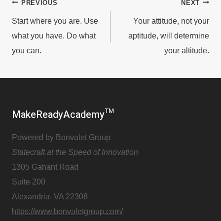
Post
PREVIOUS
NEXT
Start where you are. Use
Your attitude, not your
navigation
what you have. Do what
aptitude, will determine
you can.
your altitude.
MakeReadyAcademy™
Powered by Bonvalet Group
Statecraft at the Speed of Innovation
1305 Gahant Road
Suite 200
Alexandria, VA 22308
https://www.bonvaletgroup.com/