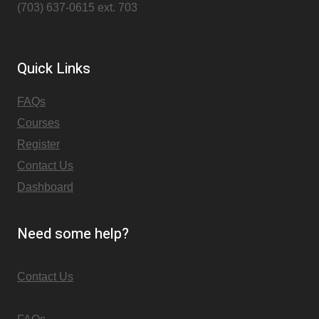
(703) 637-0615 ext. 703
Quick Links
FAQs
Courses
Register
Contact Us
Dashboard
Need some help?
Contact Us